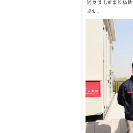
润奥供电董事长杨敬
规划。